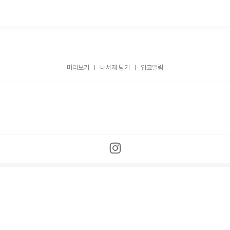
미리보기
내서재 담기
입고알림