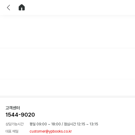
이전
홈으로 이동
고객센터
1544-9020
상담가능시간
평일 09:00 ~ 18:00
/
점심시간 12:15 ~ 13:15
대표 메일
customer@ypbooks.co.kr