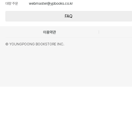
대량 주문
webmaster@ypbooks.co.kr
FAQ
이용약관
© YOUNGPOONG BOOKSTORE INC.