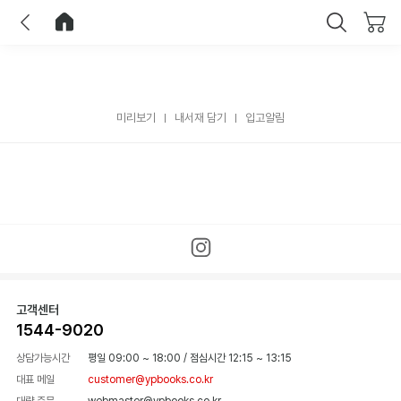
이전
홈으로 이동
닫기
미리보기
내서재 담기
입고알림
고객센터
1544-9020
상담가능시간
평일 09:00 ~ 18:00
/
점심시간 12:15 ~ 13:15
대표 메일
customer@ypbooks.co.kr
대량 주문
webmaster@ypbooks.co.kr