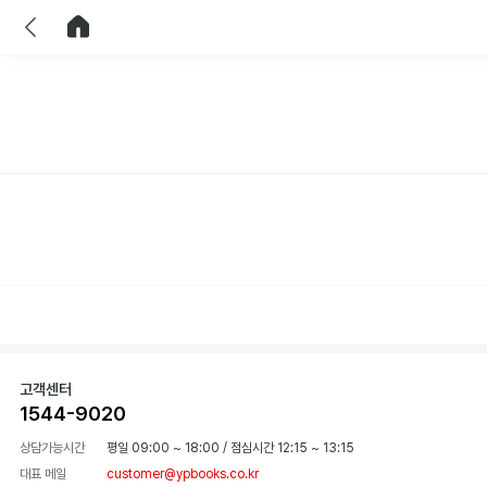
이전
홈으로 이동
고객센터
1544-9020
상담가능시간
평일 09:00 ~ 18:00
/
점심시간 12:15 ~ 13:15
대표 메일
customer@ypbooks.co.kr