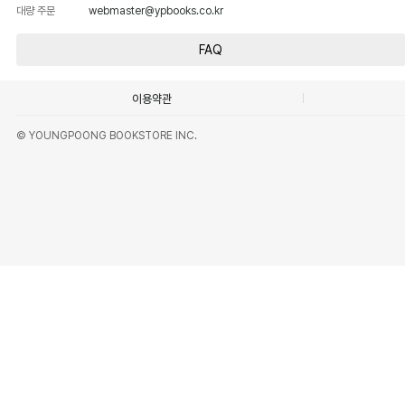
대량 주문
webmaster@ypbooks.co.kr
FAQ
이용약관
© YOUNGPOONG BOOKSTORE INC.