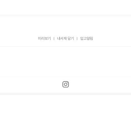
미리보기
내서재 담기
입고알림