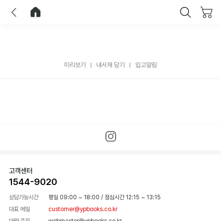
이전
홈으로 이동
닫기
미리보기
내서재 담기
입고알림
고객센터
1544-9020
상담가능시간
평일 09:00 ~ 18:00
/
점심시간 12:15 ~ 13:15
대표 메일
customer@ypbooks.co.kr
대량 주문
webmaster@ypbooks.co.kr