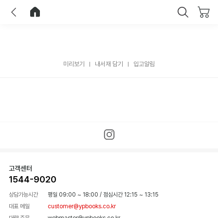
이전
홈으로 이동
닫기
미리보기
내서재 담기
입고알림
고객센터
1544-9020
상담가능시간
평일 09:00 ~ 18:00
/
점심시간 12:15 ~ 13:15
대표 메일
customer@ypbooks.co.kr
대량 주문
webmaster@ypbooks.co.kr