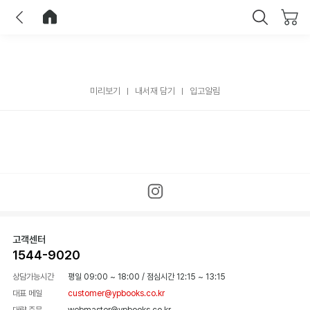
이전
홈으로 이동
닫기
미리보기
내서재 담기
입고알림
고객센터
1544-9020
상담가능시간
평일 09:00 ~ 18:00
/
점심시간 12:15 ~ 13:15
대표 메일
customer@ypbooks.co.kr
대량 주문
webmaster@ypbooks.co.kr