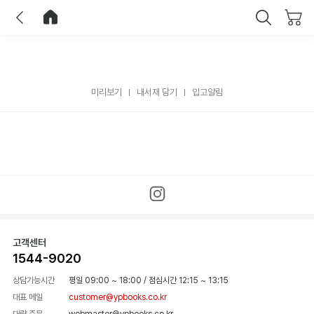
이전
홈으로 이동
닫기
미리보기
내서재 담기
입고알림
고객센터
1544-9020
상담가능시간
평일 09:00 ~ 18:00
/
점심시간 12:15 ~ 13:15
대표 메일
customer@ypbooks.co.kr
대량 주문
webmaster@ypbooks.co.kr