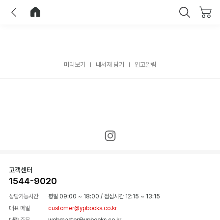
이전
홈으로 이동
닫기
미리보기
내서재 담기
입고알림
고객센터
1544-9020
상담가능시간
평일 09:00 ~ 18:00
/
점심시간 12:15 ~ 13:15
대표 메일
customer@ypbooks.co.kr
대량 주문
webmaster@ypbooks.co.kr