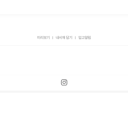
미리보기
내서재 담기
입고알림