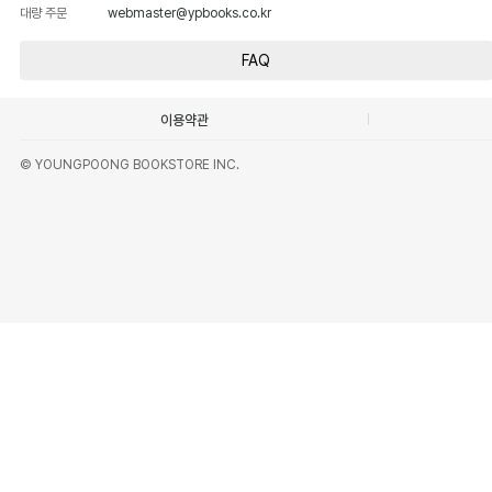
대량 주문
webmaster@ypbooks.co.kr
FAQ
이용약관
© YOUNGPOONG BOOKSTORE INC.