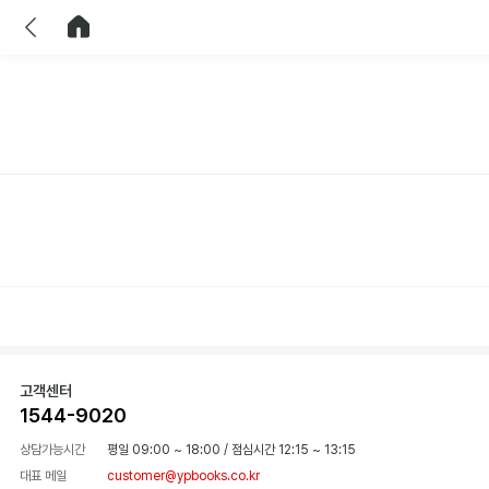
이전
홈으로 이동
고객센터
1544-9020
상담가능시간
평일 09:00 ~ 18:00
/
점심시간 12:15 ~ 13:15
대표 메일
customer@ypbooks.co.kr