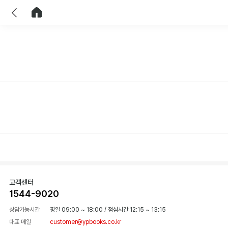
이전
홈으로 이동
고객센터
1544-9020
상담가능시간
평일 09:00 ~ 18:00
/
점심시간 12:15 ~ 13:15
대표 메일
customer@ypbooks.co.kr