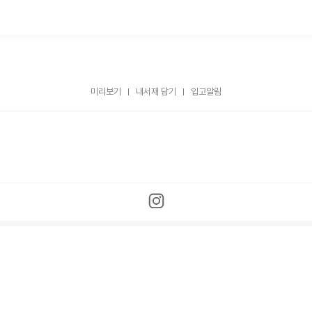
미리보기
내서재 담기
입고알림