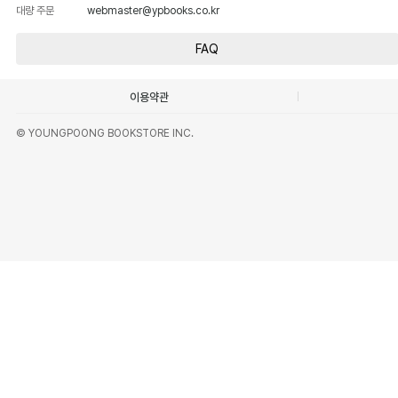
대량 주문
webmaster@ypbooks.co.kr
FAQ
이용약관
© YOUNGPOONG BOOKSTORE INC.