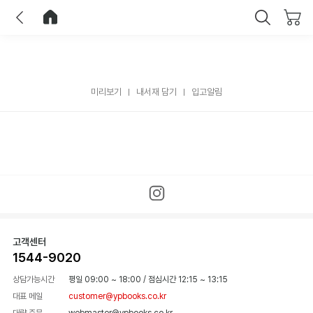
이전
홈으로 이동
닫기
미리보기
내서재 담기
입고알림
고객센터
1544-9020
상담가능시간
평일 09:00 ~ 18:00
/
점심시간 12:15 ~ 13:15
대표 메일
customer@ypbooks.co.kr
대량 주문
webmaster@ypbooks.co.kr