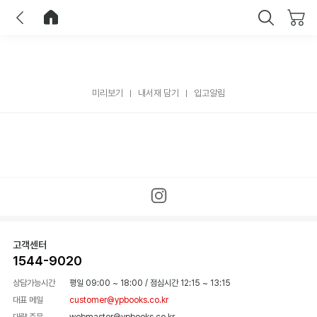
이전
홈으로 이동
닫기
미리보기
내서재 담기
입고알림
고객센터
1544-9020
상담가능시간
평일 09:00 ~ 18:00
/
점심시간 12:15 ~ 13:15
대표 메일
customer@ypbooks.co.kr
대량 주문
webmaster@ypbooks.co.kr