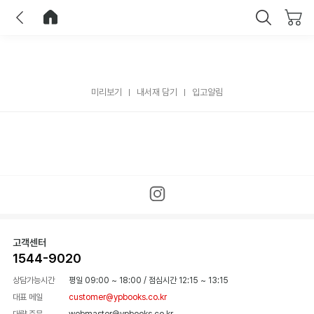
이전
홈으로 이동
닫기
미리보기
내서재 담기
입고알림
고객센터
1544-9020
상담가능시간
평일 09:00 ~ 18:00
/
점심시간 12:15 ~ 13:15
대표 메일
customer@ypbooks.co.kr
대량 주문
webmaster@ypbooks.co.kr