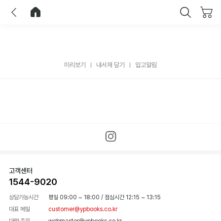
이전
홈으로 이동
닫기
미리보기
내서재 담기
입고알림
고객센터
1544-9020
상담가능시간
평일 09:00 ~ 18:00
/
점심시간 12:15 ~ 13:15
대표 메일
customer@ypbooks.co.kr
대량 주문
webmaster@ypbooks.co.kr