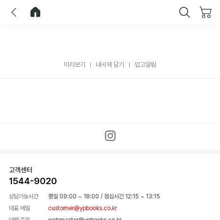
이전
홈으로 이동
닫기
미리보기
내서재 담기
입고알림
고객센터
1544-9020
상담가능시간
평일 09:00 ~ 18:00
/
점심시간 12:15 ~ 13:15
대표 메일
customer@ypbooks.co.kr
대량 주문
webmaster@ypbooks.co.kr