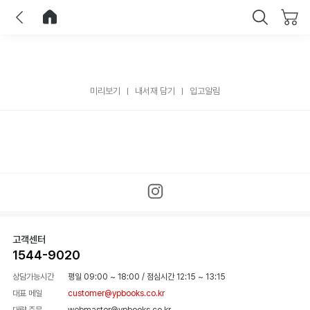
이전
홈으로 이동
닫기
미리보기
내서재 담기
입고알림
고객센터
1544-9020
상담가능시간
평일 09:00 ~ 18:00
/
점심시간 12:15 ~ 13:15
대표 메일
customer@ypbooks.co.kr
대량 주문
webmaster@ypbooks.co.kr