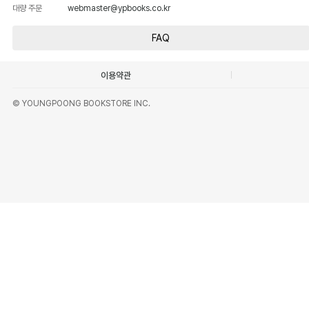
대량 주문
webmaster@ypbooks.co.kr
FAQ
이용약관
© YOUNGPOONG BOOKSTORE INC.