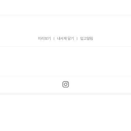
미리보기
내서재 담기
입고알림