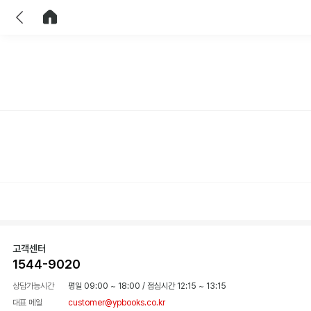
이전
홈으로 이동
고객센터
1544-9020
상담가능시간
평일 09:00 ~ 18:00
/
점심시간 12:15 ~ 13:15
대표 메일
customer@ypbooks.co.kr