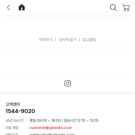
이전
홈으로 이동
닫기
미리보기
내서재 담기
입고알림
고객센터
1544-9020
상담가능시간
평일 09:00 ~ 18:00
/
점심시간 12:15 ~ 13:15
대표 메일
customer@ypbooks.co.kr
대량 주문
webmaster@ypbooks.co.kr