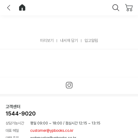
이전
홈으로 이동
닫기
미리보기
내서재 담기
입고알림
고객센터
1544-9020
상담가능시간
평일 09:00 ~ 18:00
/
점심시간 12:15 ~ 13:15
대표 메일
customer@ypbooks.co.kr
대량 주문
webmaster@ypbooks.co.kr