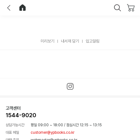
이전
홈으로 이동
닫기
미리보기
내서재 담기
입고알림
고객센터
1544-9020
상담가능시간
평일 09:00 ~ 18:00
/
점심시간 12:15 ~ 13:15
대표 메일
customer@ypbooks.co.kr
대량 주문
webmaster@ypbooks.co.kr