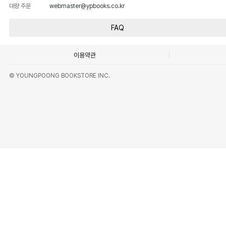
대량 주문
webmaster@ypbooks.co.kr
FAQ
이용약관
© YOUNGPOONG BOOKSTORE INC.