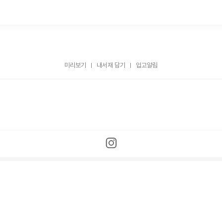
미리보기
내서재 담기
입고알림