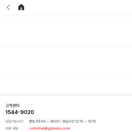
이전
홈으로 이동
고객센터
1544-9020
상담가능시간
평일 09:00 ~ 18:00
/
점심시간 12:15 ~ 13:15
대표 메일
customer@ypbooks.co.kr