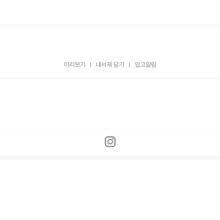
미리보기
내서재 담기
입고알림