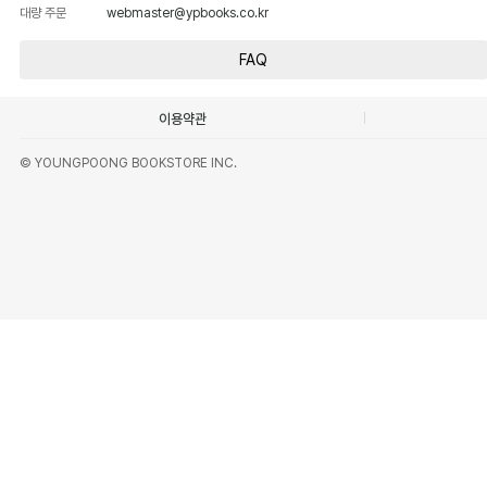
대량 주문
webmaster@ypbooks.co.kr
FAQ
이용약관
© YOUNGPOONG BOOKSTORE INC.