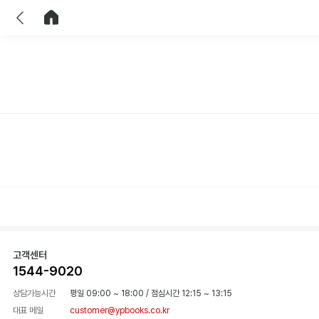
이전
홈으로 이동
고객센터
1544-9020
상담가능시간
평일 09:00 ~ 18:00
/
점심시간 12:15 ~ 13:15
대표 메일
customer@ypbooks.co.kr