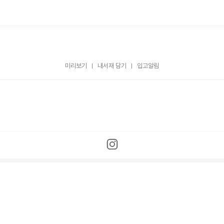
미리보기
내서재 담기
입고알림