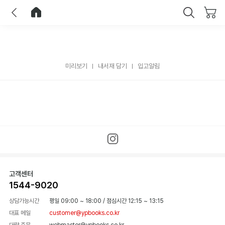
이전
홈으로 이동
닫기
미리보기
내서재 담기
입고알림
고객센터
1544-9020
상담가능시간
평일 09:00 ~ 18:00
/
점심시간 12:15 ~ 13:15
대표 메일
customer@ypbooks.co.kr
대량 주문
webmaster@ypbooks.co.kr