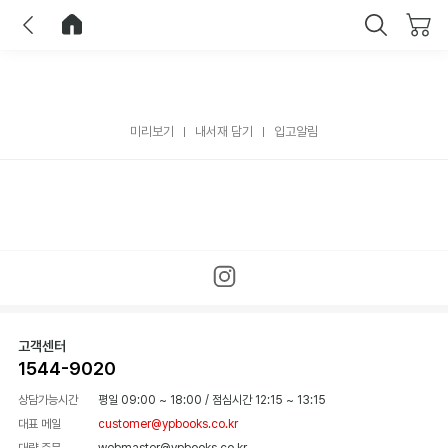
이전
홈으로 이동
닫기
미리보기
내서재 담기
입고알림
고객센터
1544-9020
상담가능시간
평일 09:00 ~ 18:00
/
점심시간 12:15 ~ 13:15
대표 메일
customer@ypbooks.co.kr
대량 주문
webmaster@ypbooks.co.kr