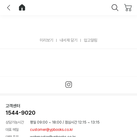
이전
홈으로 이동
닫기
미리보기
내서재 담기
입고알림
고객센터
1544-9020
상담가능시간
평일 09:00 ~ 18:00
/
점심시간 12:15 ~ 13:15
대표 메일
customer@ypbooks.co.kr
대량 주문
webmaster@ypbooks.co.kr