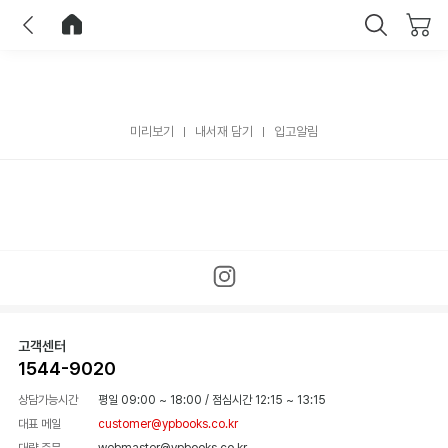
이전
홈으로 이동
닫기
미리보기
내서재 담기
입고알림
고객센터
1544-9020
상담가능시간
평일 09:00 ~ 18:00
/
점심시간 12:15 ~ 13:15
대표 메일
customer@ypbooks.co.kr
대량 주문
webmaster@ypbooks.co.kr