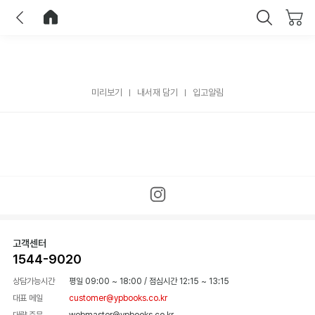
이전
홈으로 이동
닫기
미리보기
내서재 담기
입고알림
고객센터
1544-9020
상담가능시간
평일 09:00 ~ 18:00
/
점심시간 12:15 ~ 13:15
대표 메일
customer@ypbooks.co.kr
대량 주문
webmaster@ypbooks.co.kr