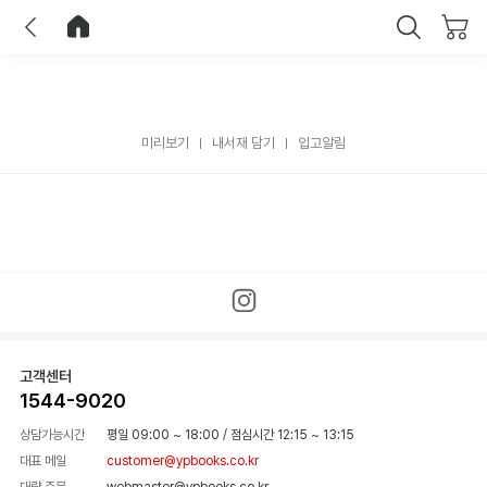
이전
홈으로 이동
닫기
미리보기
내서재 담기
입고알림
고객센터
1544-9020
상담가능시간
평일 09:00 ~ 18:00
/
점심시간 12:15 ~ 13:15
대표 메일
customer@ypbooks.co.kr
대량 주문
webmaster@ypbooks.co.kr