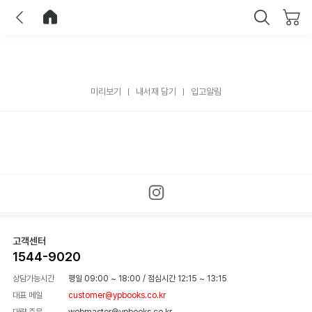
이전
홈으로 이동
닫기
미리보기
내서재 담기
입고알림
고객센터
1544-9020
상담가능시간
평일 09:00 ~ 18:00
/
점심시간 12:15 ~ 13:15
대표 메일
customer@ypbooks.co.kr
대량 주문
webmaster@ypbooks.co.kr