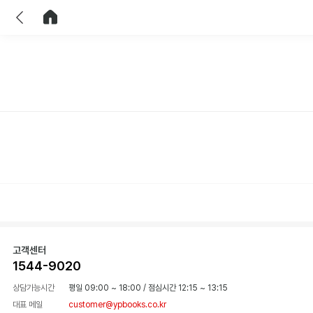
이전
홈으로 이동
고객센터
1544-9020
상담가능시간
평일 09:00 ~ 18:00
/
점심시간 12:15 ~ 13:15
대표 메일
customer@ypbooks.co.kr