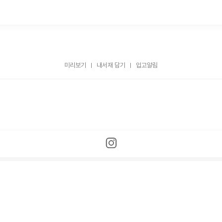
미리보기
내서재 담기
입고알림