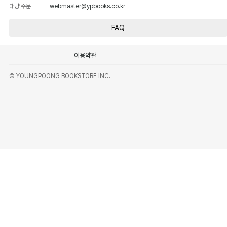
대량 주문
webmaster@ypbooks.co.kr
FAQ
이용약관
© YOUNGPOONG BOOKSTORE INC.