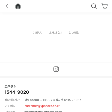
이전
홈으로 이동
닫기
미리보기
내서재 담기
입고알림
고객센터
1544-9020
상담가능시간
평일 09:00 ~ 18:00
/
점심시간 12:15 ~ 13:15
대표 메일
customer@ypbooks.co.kr
대량 주문
webmaster@ypbooks.co.kr