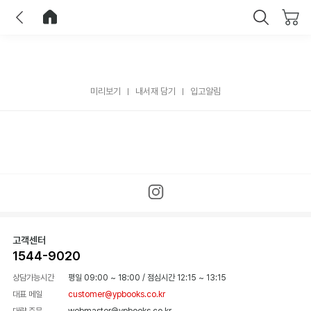
이전
홈으로 이동
닫기
미리보기
내서재 담기
입고알림
고객센터
1544-9020
상담가능시간
평일 09:00 ~ 18:00
/
점심시간 12:15 ~ 13:15
대표 메일
customer@ypbooks.co.kr
대량 주문
webmaster@ypbooks.co.kr