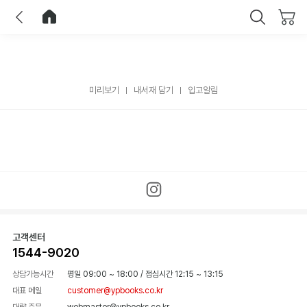
이전
홈으로 이동
닫기
미리보기
내서재 담기
입고알림
고객센터
1544-9020
상담가능시간
평일 09:00 ~ 18:00
/
점심시간 12:15 ~ 13:15
대표 메일
customer@ypbooks.co.kr
대량 주문
webmaster@ypbooks.co.kr