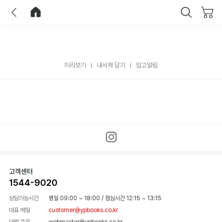
이전
홈으로 이동
닫기
미리보기
내서재 담기
입고알림
고객센터
1544-9020
상담가능시간
평일 09:00 ~ 18:00
/
점심시간 12:15 ~ 13:15
대표 메일
customer@ypbooks.co.kr
대량 주문
webmaster@ypbooks.co.kr