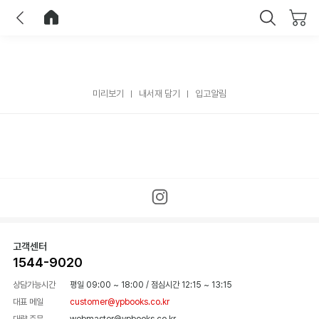
이전
홈으로 이동
닫기
미리보기
내서재 담기
입고알림
고객센터
1544-9020
상담가능시간
평일 09:00 ~ 18:00
/
점심시간 12:15 ~ 13:15
대표 메일
customer@ypbooks.co.kr
대량 주문
webmaster@ypbooks.co.kr