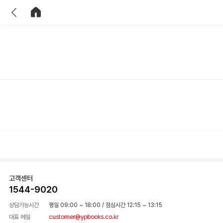
이전
홈으로 이동
고객센터
1544-9020
상담가능시간
평일 09:00 ~ 18:00
/
점심시간 12:15 ~ 13:15
대표 메일
customer@ypbooks.co.kr