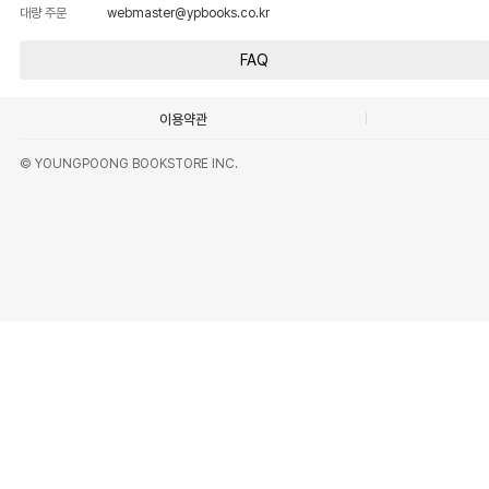
대량 주문
webmaster@ypbooks.co.kr
FAQ
이용약관
© YOUNGPOONG BOOKSTORE INC.