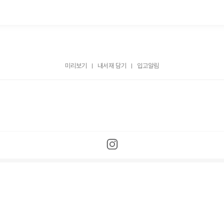
미리보기
내서재 담기
입고알림