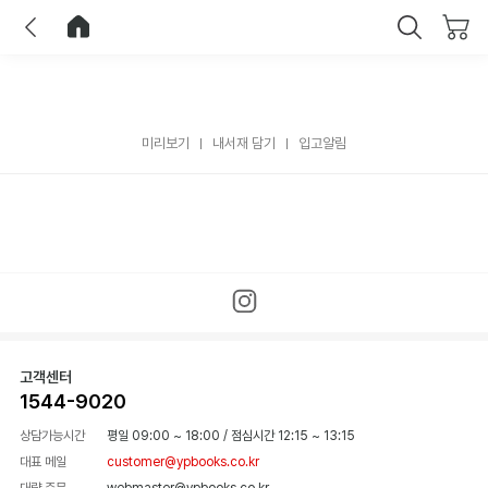
이전
홈으로 이동
닫기
미리보기
내서재 담기
입고알림
고객센터
1544-9020
상담가능시간
평일 09:00 ~ 18:00
/
점심시간 12:15 ~ 13:15
대표 메일
customer@ypbooks.co.kr
대량 주문
webmaster@ypbooks.co.kr