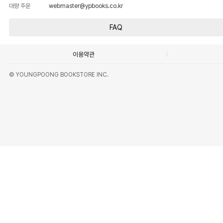
대량 주문
webmaster@ypbooks.co.kr
FAQ
이용약관
© YOUNGPOONG BOOKSTORE INC.