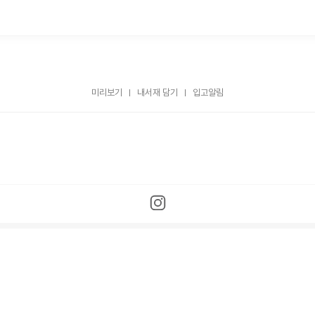
미리보기
내서재 담기
입고알림