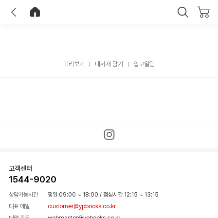
이전
홈으로 이동
닫기
미리보기
내서재 담기
입고알림
고객센터
1544-9020
상담가능시간
평일 09:00 ~ 18:00
/
점심시간 12:15 ~ 13:15
대표 메일
customer@ypbooks.co.kr
대량 주문
webmaster@ypbooks.co.kr