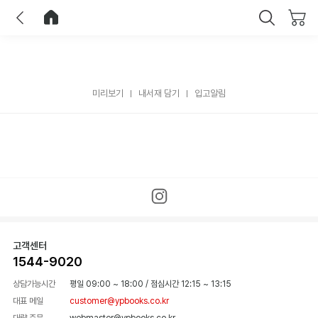
이전
홈으로 이동
닫기
미리보기
내서재 담기
입고알림
고객센터
1544-9020
상담가능시간
평일 09:00 ~ 18:00
/
점심시간 12:15 ~ 13:15
대표 메일
customer@ypbooks.co.kr
대량 주문
webmaster@ypbooks.co.kr