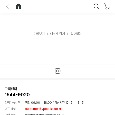
이전
홈으로 이동
닫기
미리보기
내서재 담기
입고알림
고객센터
1544-9020
상담가능시간
평일 09:00 ~ 18:00
/
점심시간 12:15 ~ 13:15
대표 메일
customer@ypbooks.co.kr
대량 주문
webmaster@ypbooks.co.kr