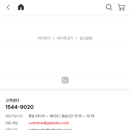
이전
홈으로 이동
닫기
미리보기
내서재 담기
입고알림
고객센터
1544-9020
상담가능시간
평일 09:00 ~ 18:00
/
점심시간 12:15 ~ 13:15
대표 메일
customer@ypbooks.co.kr
대량 주문
webmaster@ypbooks.co.kr