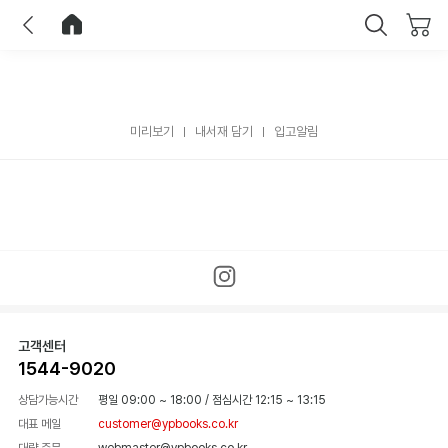
이전
홈으로 이동
닫기
미리보기
내서재 담기
입고알림
고객센터
1544-9020
상담가능시간
평일 09:00 ~ 18:00
/
점심시간 12:15 ~ 13:15
대표 메일
customer@ypbooks.co.kr
대량 주문
webmaster@ypbooks.co.kr