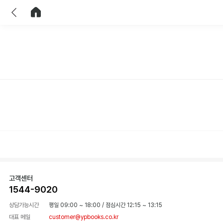
이전
홈으로 이동
고객센터
1544-9020
상담가능시간
평일 09:00 ~ 18:00
/
점심시간 12:15 ~ 13:15
대표 메일
customer@ypbooks.co.kr