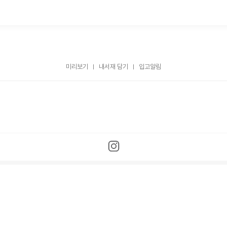
미리보기
내서재 담기
입고알림