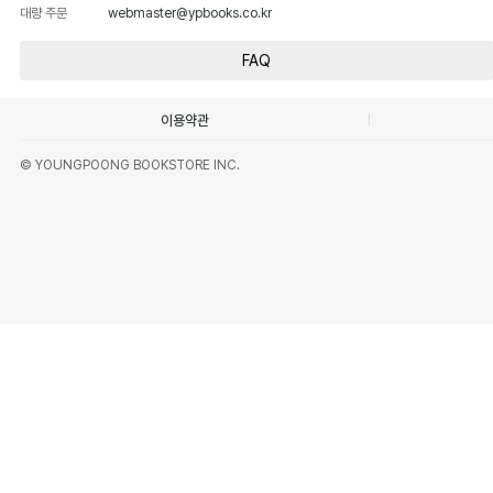
대량 주문
webmaster@ypbooks.co.kr
FAQ
이용약관
© YOUNGPOONG BOOKSTORE INC.