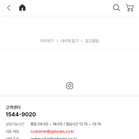
이전
홈으로 이동
닫기
미리보기
내서재 담기
입고알림
고객센터
1544-9020
상담가능시간
평일 09:00 ~ 18:00
/
점심시간 12:15 ~ 13:15
대표 메일
customer@ypbooks.co.kr
대량 주문
webmaster@ypbooks.co.kr