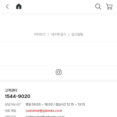
이전
홈으로 이동
닫기
미리보기
내서재 담기
입고알림
고객센터
1544-9020
상담가능시간
평일 09:00 ~ 18:00
/
점심시간 12:15 ~ 13:15
대표 메일
customer@ypbooks.co.kr
대량 주문
webmaster@ypbooks.co.kr