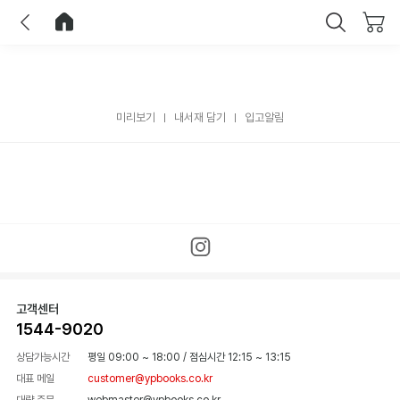
이전
홈으로 이동
닫기
미리보기
내서재 담기
입고알림
고객센터
1544-9020
상담가능시간
평일 09:00 ~ 18:00
/
점심시간 12:15 ~ 13:15
대표 메일
customer@ypbooks.co.kr
대량 주문
webmaster@ypbooks.co.kr