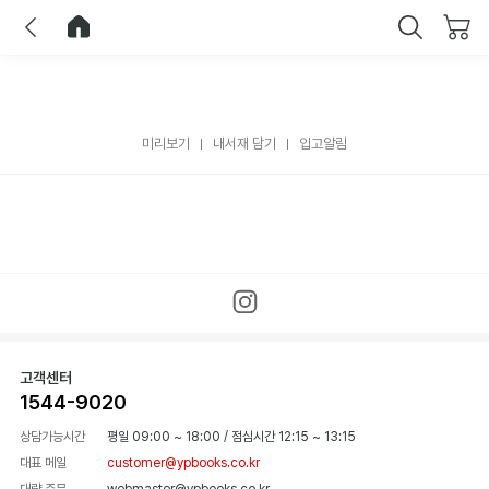
이전
홈으로 이동
닫기
미리보기
내서재 담기
입고알림
고객센터
1544-9020
상담가능시간
평일 09:00 ~ 18:00
/
점심시간 12:15 ~ 13:15
대표 메일
customer@ypbooks.co.kr
대량 주문
webmaster@ypbooks.co.kr