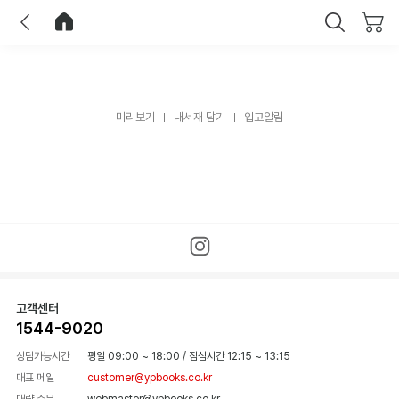
이전
홈으로 이동
닫기
미리보기
내서재 담기
입고알림
고객센터
1544-9020
상담가능시간
평일 09:00 ~ 18:00
/
점심시간 12:15 ~ 13:15
대표 메일
customer@ypbooks.co.kr
대량 주문
webmaster@ypbooks.co.kr